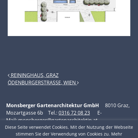
POST NAVIGATION
REININGHAUS, GRAZ
ÖDENBURGERSTRASSE, WIEN
Monsberger Gartenarchitektur GmbH
8010 Graz,
Mozartgasse 6b Tel.:
0316 72 08 23
E-
Mail:
monsberger@gartenarchitektin.at
Diese Seite verwendet Cookies. Mit der Nutzung der Webseite
Datenschutzerklärung
stimmen Sie der Verwendung von Cookies zu. Mehr